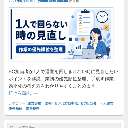
2026年6月30日
に
yahoo-unei-daikou
が投稿
EC担当者が1人で運営を回しきれない時に見直したい
ポイントを解説。業務の優先順位整理、手放す作業、
効率化の考え方をわかりやすくまとめます。
EC担当者1人で回らない時の見直しポイント
続きを読む
→
カテゴリー:
運営実務・改善
|
タグ:
EC効率化
、
EC担当者
、
一人運営
、
優先順位
、
業務整理
メ
検
検
イ