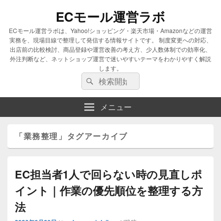
ECモール運営ラボ
ECモール運営ラボは、Yahoo!ショッピング・楽天市場・Amazonなどの運営
実務を、現場目線で整理して発信する情報サイトです。 制度変更への対応、
出店前の比較検討、商品登録や運営改善の考え方、少人数体制での効率化、
外注判断など、ネットショップ運営で迷いやすいテーマをわかりやすく解説
します。
検
検
索
索
対
メニュー
象:
「
業務整理
」タグアーカイブ
EC担当者1人で回らない時の見直しポ
イント｜作業の優先順位を整理する方
法