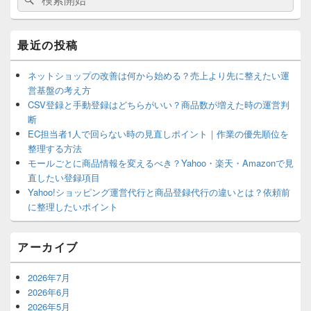
索
ン
索
サ
対
イ
象:
最近の投稿
ド
バ
ー
ネットショップの改善は何から始める？売上より先に整えたい運
ウ
営基盤の考え方
ィ
CSV登録と手動登録はどちらがいい？商品数が増えた時の運営判
ジ
断
ェ
EC担当者1人で回らない時の見直しポイント｜作業の優先順位を
ッ
ト
整理する方法
エ
モールごとに商品情報を変えるべき？Yahoo・楽天・Amazonで見
リ
直したい登録項目
ア
Yahoo!ショッピング運営代行と商品登録代行の違いとは？依頼前
に整理したいポイント
アーカイブ
2026年7月
2026年6月
2026年5月