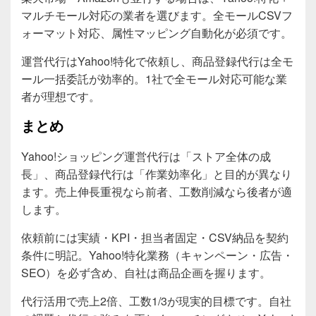
マルチモール対応の業者を選びます。全モールCSVフ
ォーマット対応、属性マッピング自動化が必須です。
運営代行はYahoo!特化で依頼し、商品登録代行は全モ
ール一括委託が効率的。1社で全モール対応可能な業
者が理想です。
まとめ
Yahoo!ショッピング運営代行は「ストア全体の成
長」、商品登録代行は「作業効率化」と目的が異なり
ます。売上伸長重視なら前者、工数削減なら後者が適
します。
依頼前には実績・KPI・担当者固定・CSV納品を契約
条件に明記。Yahoo!特化業務（キャンペーン・広告・
SEO）を必ず含め、自社は商品企画を握ります。
代行活用で売上2倍、工数1/3が現実的目標です。自社