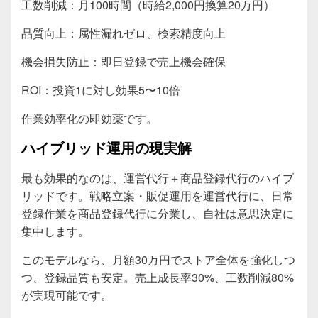
工数削減：月100時間（時給2,000円換算20万円）
品質向上：属性漏れゼロ、検索精度向上
機会損失防止：即日登録で売上機会確保
ROI：投資1に対し効果5〜10倍
作業効率化の即効薬です。
ハイブリッド運用の現実解
最も効果的なのは、運営代行＋商品登録代行のハイブ
リッドです。戦略立案・販促運用を運営代行に、日常
登録作業を商品登録代行に分業し、自社は意思決定に
集中します。
このモデルなら、月額30万円でストア全体を強化しつ
つ、登録品質も安定。売上成長率30%、工数削減80%
が実現可能です。