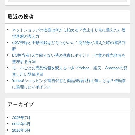
索
ン
索
サ
対
イ
象:
最近の投稿
ド
バ
ー
ネットショップの改善は何から始める？売上より先に整えたい運
ウ
営基盤の考え方
ィ
CSV登録と手動登録はどちらがいい？商品数が増えた時の運営判
ジ
断
ェ
EC担当者1人で回らない時の見直しポイント｜作業の優先順位を
ッ
ト
整理する方法
エ
モールごとに商品情報を変えるべき？Yahoo・楽天・Amazonで見
リ
直したい登録項目
ア
Yahoo!ショッピング運営代行と商品登録代行の違いとは？依頼前
に整理したいポイント
アーカイブ
2026年7月
2026年6月
2026年5月