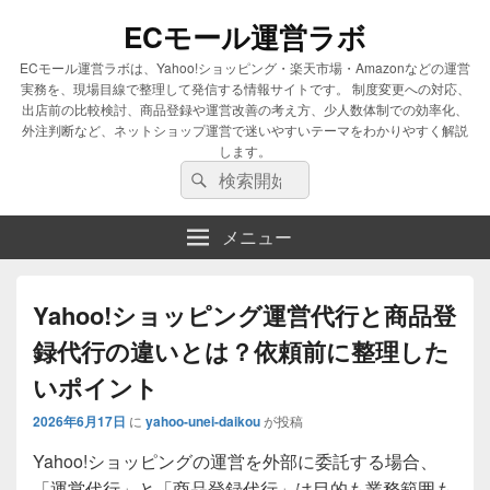
ECモール運営ラボ
ECモール運営ラボは、Yahoo!ショッピング・楽天市場・Amazonなどの運営
実務を、現場目線で整理して発信する情報サイトです。 制度変更への対応、
出店前の比較検討、商品登録や運営改善の考え方、少人数体制での効率化、
外注判断など、ネットショップ運営で迷いやすいテーマをわかりやすく解説
します。
検
検
索
索
対
メニュー
象:
Yahoo!ショッピング運営代行と商品登
録代行の違いとは？依頼前に整理した
いポイント
2026年6月17日
に
yahoo-unei-daikou
が投稿
Yahoo!ショッピングの運営を外部に委託する場合、
「運営代行」と「商品登録代行」は目的も業務範囲も