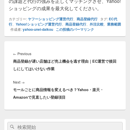
の課題と代行の強みを正しくマッチングさせ、Yahoo!
ショッピングの成果を最大化してください。
カテゴリー:
ヤフーショッピング運営代行
、
商品登録代行
タグ:
EC代
行
、
Yahoo!ショッピング運営代行
、
商品登録代行
、
外注比較
、
業務範囲
作成者:
yahoo-unei-daikou
この投稿のパーマリンク
投
稿
Previous
←
Previous
ナ
商品登録が遅い店舗ほど売上機会を逃す理由｜EC運営で後回
post:
ビ
しにしてはいけない作業
ゲ
ー
Next
Next
→
シ
モールごとに商品情報を変えるべき？Yahoo・楽天・
post:
ョ
Amazonで見直したい登録項目
ン
メ
検
検
イ